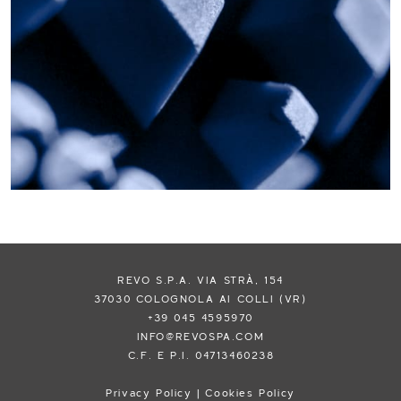
REVO S.P.A. VIA STRÀ, 154
37030 COLOGNOLA AI COLLI (VR)
+39 045 4595970
INFO@REVOSPA.COM
C.F. E P.I. 04713460238
Privacy Policy
|
Cookies Policy